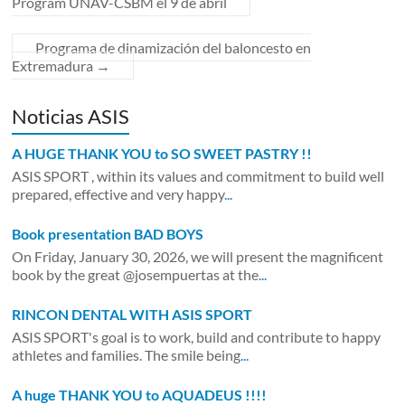
Program UNAV-CSBM el 9 de abril
o
p
ti
k
p
r
Programa de dinamización del baloncesto en
Extremadura
→
Noticias ASIS
A HUGE THANK YOU to SO SWEET PASTRY !!
ASIS SPORT , within its values and commitment to build well
prepared, effective and very happy
...
Book presentation BAD BOYS
On Friday, January 30, 2026, we will present the magnificent
book by the great @josempuertas at the
...
RINCON DENTAL WITH ASIS SPORT
ASIS SPORT's goal is to work, build and contribute to happy
athletes and families. The smile being
...
A huge THANK YOU to AQUADEUS !!!!