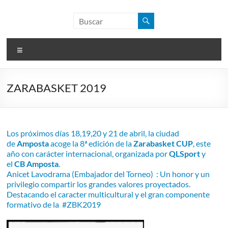
Saltar
al
ASIS
contenido
Sport
Menú
Spain
Educación
ZARABASKET 2019
y
Deporte
Los próximos días 18,19,20 y 21 de abril, la ciudad
de
Amposta
acoge la 8ª edición de la
Zarabasket CUP
, este
año con carácter internacional, organizada por
QLSport
y
el
CB Amposta
.
Anicet Lavodrama (Embajador del Torneo) : Un honor y un
privilegio compartir los grandes valores proyectados.
Destacando el caracter multicultural y el gran componente
formativo de la
#ZBK2019